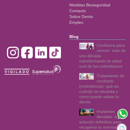
Medidas Bioseguridad
Contacto
Sobre Dentix
Empleo
Blog
Confianza para
sonreír: más de
una década
transformando la salud
oral de los colombianos
Tratamiento de
conducto
(endodoncia): qué es,
cuándo se necesita y
cómo puede salvar tu
diente
Implantes
dentales: la
solución definitiva para
recuperar tu sonrisa y tu