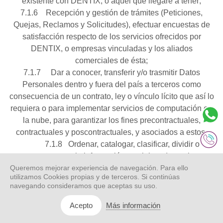
existente con DENTIX, o aquel que llegare a tener;
7.1.6 Recepción y gestión de trámites (Peticiones,
Quejas, Reclamos y Solicitudes), efectuar encuestas de
satisfacción respecto de los servicios ofrecidos por
DENTIX, o empresas vinculadas y los aliados
comerciales de ésta;
7.1.7 Dar a conocer, transferir y/o trasmitir Datos
Personales dentro y fuera del país a terceros como
consecuencia de un contrato, ley o vínculo lícito que así lo
requiera o para implementar servicios de computación en
la nube, para garantizar los fines precontractuales,
contractuales y poscontractuales, y asociados a estos.
7.1.8 Ordenar, catalogar, clasificar, dividir o
separar la información suministrada por los
Queremos mejorar experiencia de navegación. Para ello
Titulares de datos.
utilizamos Cookies propias y de terceros. Si continúas
7.1.9 Verificar, corroborar, comprobar, validar, investigar
navegando consideramos que aceptas su uso.
o comparar la información suministrada por los Titulares
de datos, con cualquier información de que disponga
Más información
Acepto
legítimamente, como relaciones comerciales.