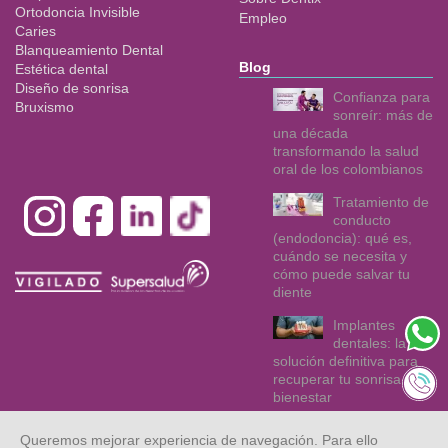
Ortodoncia Invisible
Empleo
Caries
Blanqueamiento Dental
Blog
Estética dental
Diseño de sonrisa
Confianza para
Bruxismo
sonreír: más de
una década
transformando la salud
oral de los colombianos
Tratamiento de
conducto
(endodoncia): qué es,
cuándo se necesita y
cómo puede salvar tu
diente
Implantes
dentales: la
solución definitiva para
recuperar tu sonrisa y tu
bienestar
Queremos mejorar experiencia de navegación. Para ello