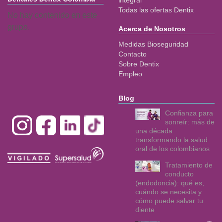
Todas las ofertas Dentix
No hay contenido en este
grupo.
Acerca de Nosotros
Medidas Bioseguridad
Contacto
Sobre Dentix
Empleo
Blog
Confianza para
sonreír: más de
una década
transformando la salud
oral de los colombianos
Tratamiento de
conducto
(endodoncia): qué es,
cuándo se necesita y
cómo puede salvar tu
diente