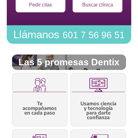
Pedir citas
Buscar clínica
Llámanos
601 7 56 96 51
Las 5 promesas Dentix
Te
Usamos ciencia
acompañamos
y tecnología
en cada paso
para darte
confianza