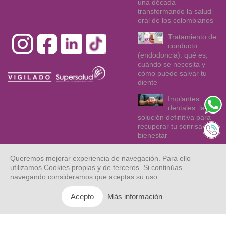
una década
transformando la salud
oral de los colombianos
Tratamiento de
conducto
(endodoncia): qué es,
cuándo se necesita y
cómo puede salvar tu
diente
Implantes
dentales: la
solución definitiva para
recuperar tu sonrisa y tu
bienestar
Queremos mejorar experiencia de navegación. Para ello
utilizamos Cookies propias y de terceros. Si continúas
navegando consideramos que aceptas su uso.
Más información
Acepto
© Dentix 2021.
Mapa web
Aviso legal
Privacidad
Todos los
derechos
reservados.