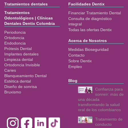
Tratamientos dentales
Facilidades Dentix
Tratamientos
Financiar Tratamiento Dental
Odontológicos | Clínicas
Consulta de diagnóstico
Dentales Dentix Colombia
integral
Todas las ofertas Dentix
Periodoncia
Ortodoncia
Acerca de Nosotros
Endodoncia
Prótesis Dental
Medidas Bioseguridad
Implantes dentales
Contacto
Limpieza dental
Sobre Dentix
Ortodoncia Invisible
Empleo
Caries
Blanqueamiento Dental
Blog
Estética dental
Diseño de sonrisa
Confianza para
Bruxismo
sonreír: más de
una década
transformando la salud
oral de los colombianos
Tratamiento de
conducto