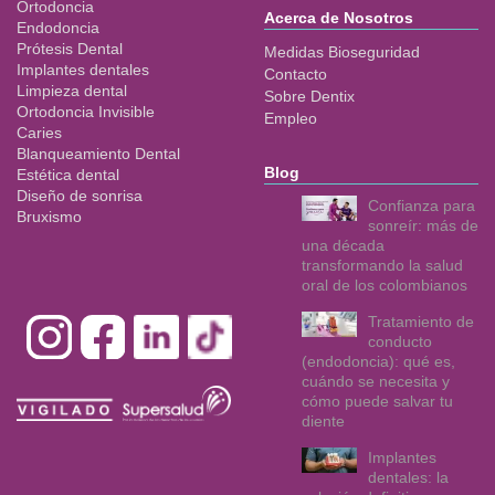
Ortodoncia
Acerca de Nosotros
Endodoncia
Prótesis Dental
Medidas Bioseguridad
Implantes dentales
Contacto
Limpieza dental
Sobre Dentix
Ortodoncia Invisible
Empleo
Caries
Blanqueamiento Dental
Blog
Estética dental
Diseño de sonrisa
Confianza para
Bruxismo
sonreír: más de
una década
transformando la salud
oral de los colombianos
Tratamiento de
conducto
(endodoncia): qué es,
cuándo se necesita y
cómo puede salvar tu
diente
Implantes
dentales: la