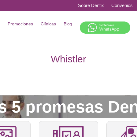
Sobre Dentix
Convenios
s
Promociones
Clínicas
Blog
Whistler
s 5 promesas Den