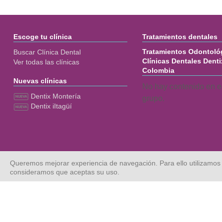
Escoge tu clínica
Tratamientos dentales
Tratamientos Odontológ
Buscar Clínica Dental
Clínicas Dentales Denti
Ver todas las clínicas
Colombia
Nuevas clínicas
No hay contenido en e
Dentix Montería
grupo.
Dentix iItagüí
Queremos mejorar experiencia de navegación. Para ello utilizamos
consideramos que aceptas su uso.
© Dentix 2021. Todos los derechos reservados.