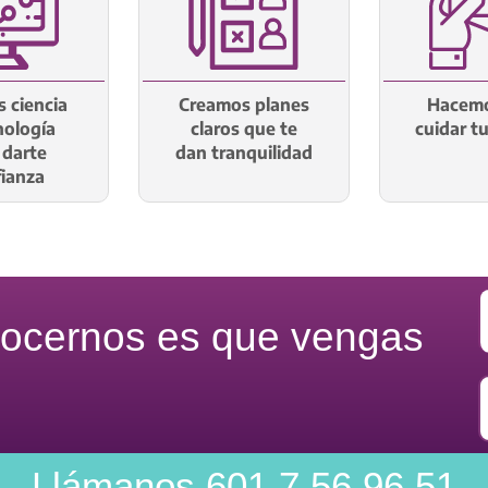
 ciencia
Creamos planes
Hacemo
nología
claros que te
cuidar t
 darte
dan tranquilidad
ianza
nocernos es que vengas
Llámanos
601 7 56 96 51