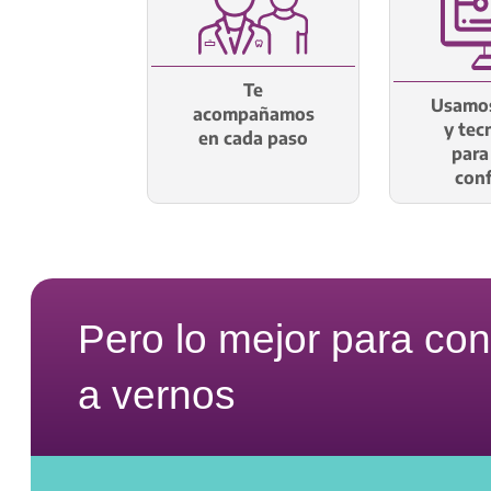
Te
Usamos
acompañamos
y tec
en cada paso
para
conf
Pero lo mejor para co
a vernos