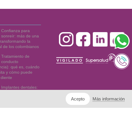
Confianza para
sonreír: más de una
ransformando la
al de los colombianos
Tratamiento de
conducto
cia): qué es, cuándo
ita y cómo puede
 diente
Implantes dentales:
la solución definitiva
uperar tu sonrisa y tu
Más información
Acepto
r
Asociación de usuarios
Derechos y Deberes