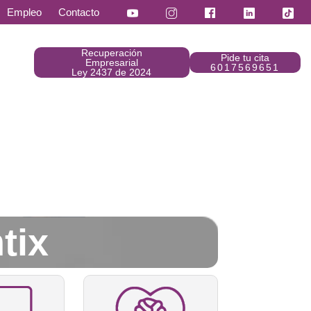
Empleo
Contacto
Recuperación
Pide tu cita
Empresarial
6017569651
Ley 2437 de 2024
tix