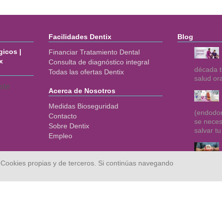
Facilidades Dentix
Blog
icos |
Financiar Tratamiento Dental
x
Consulta de diagnóstico integral
década t
Todas las ofertas Dentix
salud or
ste
Acerca de Nosotros
Medidas Bioseguridad
(endodon
Contacto
se neces
Sobre Dentix
salvar tu
Empleo
 Cookies propias y de terceros. Si continúas navegando
para rec
bienesta
Mapa web
Aviso legal
Privacidad
Cookies