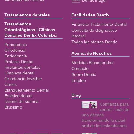
Ver todas las clínicas
Dentix iItagüí
Tratamientos dentales
Facilidades Dentix
Tratamientos
Financiar Tratamiento Dental
Odontológicos | Clínicas
Consulta de diagnóstico
Dentales Dentix Colombia
integral
Todas las ofertas Dentix
Periodoncia
Ortodoncia
Acerca de Nosotros
Endodoncia
Prótesis Dental
Medidas Bioseguridad
Implantes dentales
Contacto
Limpieza dental
Sobre Dentix
Ortodoncia Invisible
Empleo
Caries
Blanqueamiento Dental
Blog
Estética dental
Diseño de sonrisa
Confianza para
Bruxismo
sonreír: más de
una década
transformando la salud
oral de los colombianos