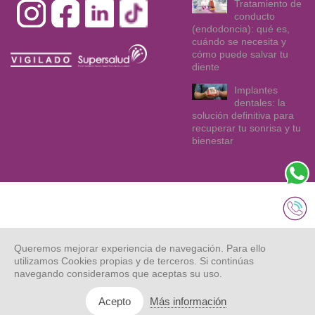
Tratamiento de
conducto
(endodoncia): qué es,
cuándo se necesita y
cómo puede salvar tu
diente
Implantes
dentales: la
solución definitiva para
recuperar tu sonrisa y tu
bienestar
© Dentix 2021.
Mapa web
Aviso legal
Privacidad
Todos los
Queremos mejorar experiencia de navegación. Para ello
derechos
reservados.
utilizamos Cookies propias y de terceros. Si continúas
navegando consideramos que aceptas su uso.
Cookies
Asociación de
Derechos y
usuarios
Deberes
Más información
Acepto