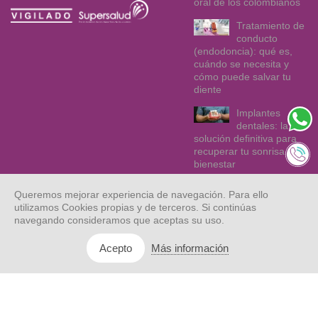
oral de los colombianos
Tratamiento de
conducto
(endodoncia): qué es,
cuándo se necesita y
cómo puede salvar tu
diente
Implantes
dentales: la
solución definitiva para
recuperar tu sonrisa y tu
bienestar
Queremos mejorar experiencia de navegación. Para ello
utilizamos Cookies propias y de terceros. Si continúas
navegando consideramos que aceptas su uso.
Más información
Acepto
© Dentix 2021.
Mapa web
Aviso legal
Privacidad
Todos los
derechos
reservados.
Cookies
Asociación de
Derechos y