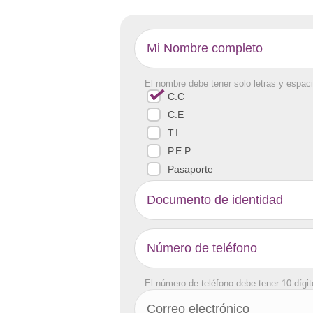
El nombre debe tener solo letras y espaci
C.C
C.E
T.I
P.E.P
Pasaporte
El número de teléfono debe tener 10 dígi