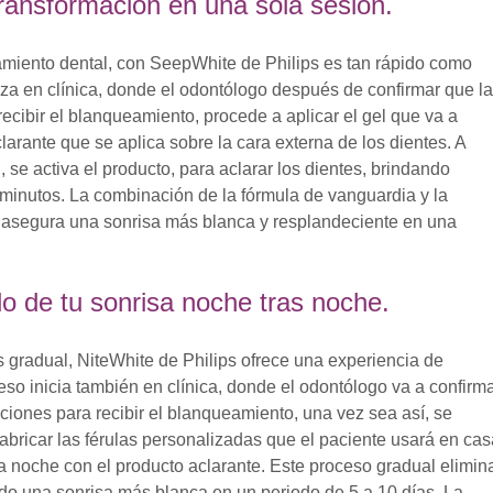
ransformación en una sola sesión.
miento dental, con SeepWhite de Philips es tan rápido como
liza en clínica, donde el odontólogo después de confirmar que la
recibir el blanqueamiento, procede a aplicar el gel que va a
clarante que se aplica sobre la cara externa de los dientes. A
, se activa el producto, para aclarar los dientes, brindando
5 minutos. La combinación de la fórmula de vanguardia y la
ra asegura una sonrisa más blanca y resplandeciente en una
llo de tu sonrisa noche tras noche.
 gradual, NiteWhite de Philips ofrece una experiencia de
eso inicia también en clínica, donde el odontólogo va a confirm
ciones para recibir el blanqueamiento, una vez sea así, se
abricar las férulas personalizadas que el paciente usará en cas
noche con el producto aclarante. Este proceso gradual elimin
o una sonrisa más blanca en un periodo de 5 a 10 días. La