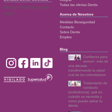
Todas las ofertas Dentix
No hay contenido en este
grupo.
Acerca de Nosotros
Medidas Bioseguridad
Contacto
Sobre Dentix
Empleo
Blog
Confianza para
sonreír: más de
una década
transformando la salud
oral de los colombianos
Tratamiento de
conducto
(endodoncia): qué es,
cuándo se necesita y
cómo puede salvar tu
diente