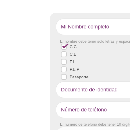
El nombre debe tener solo letras y espaci
C.C
C.E
T.I
P.E.P
Pasaporte
El número de teléfono debe tener 10 dígi