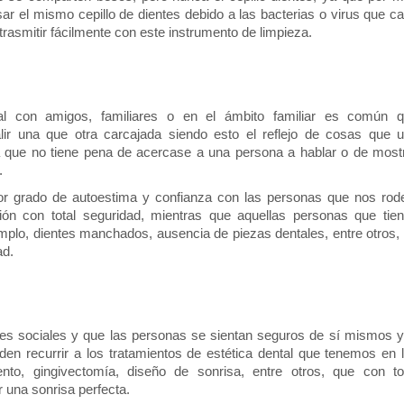
r el mismo cepillo de dientes debido a las bacterias o virus que ca
rasmitir fácilmente con este instrumento de limpieza. 
 con amigos, familiares o en el ámbito familiar es común q
ir una que otra carcajada siendo esto el reflejo de cosas que u
a que no tiene pena de acercase a una persona a hablar o de mostr
.
or grado de autoestima y confianza con las personas que nos rode
ión con total seguridad, mientras que aquellas personas que tien
plo, dientes manchados, ausencia de piezas dentales, entre otros, 
d. 
nes sociales y que las personas se sientan seguros de sí mismos y 
en recurrir a los tratamientos de estética dental que tenemos en l
ento, gingivectomía, diseño de sonrisa, entre otros, que con to
 una sonrisa perfecta.