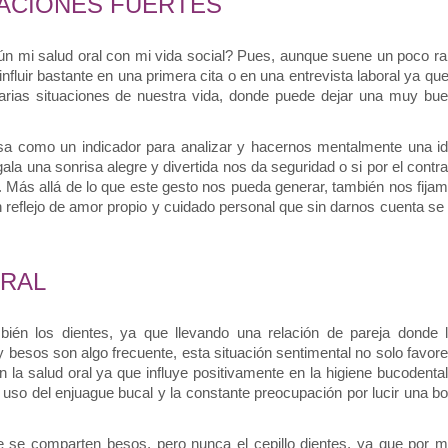
LACIONES FUERTES
n mi salud oral con mi vida social? Pues, aunque suene un poco rar
nfluir bastante en una primera cita o en una entrevista laboral ya que 
varias situaciones de nuestra vida, donde puede dejar una muy bue
sa como un indicador para analizar y hacernos mentalmente una id
la una sonrisa alegre y divertida nos da seguridad o si por el contrar
. Más allá de lo que este gesto nos pueda generar, también nos fijam
un reflejo de amor propio y cuidado personal que sin darnos cuenta se 
ORAL
ién los dientes, ya que llevando una relación de pareja donde l
esos son algo frecuente, esta situación sentimental no solo favore
la salud oral ya que influye positivamente en la higiene bucodental 
l uso del enjuague bucal y la constante preocupación por lucir una bo
e se comparten besos, pero nunca el cepillo dientes, ya que por m