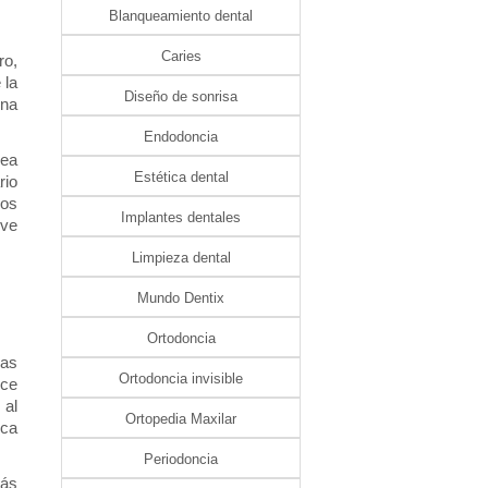
Blanqueamiento dental
Caries
o, 
la 
Diseño de sonrisa
na 
Endodoncia
ea 
Estética dental
io 
os 
Implantes dentales
ve 
Limpieza dental
Mundo Dentix
Ortodoncia
as 
Ortodoncia invisible
ce 
al 
Ortopedia Maxilar
ca 
Periodoncia
ás 