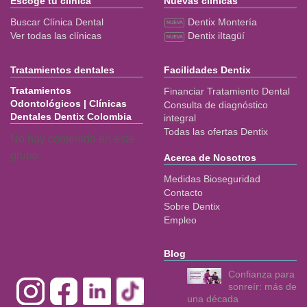
Escoge tu clínica
Nuevas clínicas
Buscar Clínica Dental
Dentix Montería
Ver todas las clínicas
Dentix iItagüí
Tratamientos dentales
Facilidades Dentix
Tratamientos
Financiar Tratamiento Dental
Odontológicos | Clínicas
Consulta de diagnóstico
Dentales Dentix Colombia
integral
Todas las ofertas Dentix
No hay contenido en este
grupo.
Acerca de Nosotros
Medidas Bioseguridad
Contacto
Sobre Dentix
Empleo
Blog
Confianza para
sonreír: más de
una década