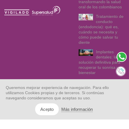
transformando la salud
oral de los colombianos
Tratamiento de
conducto
(endodoncia): qué es,
cuándo se necesita y
cómo puede salvar tu
diente
Implantes
dentales: la
solución definitiva para
recuperar tu sonrisa y tu
bienestar
Queremos mejorar experiencia de navegación. Para ello
utilizamos Cookies propias y de terceros. Si continúas
navegando consideramos que aceptas su uso.
Más información
Acepto
© Dentix 2021.
Mapa web
Aviso legal
Privacidad
Todos los
derechos
reservados.