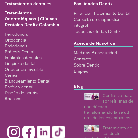
Tratamientos dentales
Facilidades Dentix
Tratamientos
Financiar Tratamiento Dental
Odontológicos | Clínicas
Consulta de diagnóstico
Dentales Dentix Colombia
integral
Todas las ofertas Dentix
Periodoncia
Ortodoncia
Acerca de Nosotros
Endodoncia
Prótesis Dental
Medidas Bioseguridad
Implantes dentales
Contacto
Limpieza dental
Sobre Dentix
Ortodoncia Invisible
Empleo
Caries
Blanqueamiento Dental
Blog
Estética dental
Diseño de sonrisa
Confianza para
Bruxismo
sonreír: más de
una década
transformando la salud
oral de los colombianos
Tratamiento de
conducto