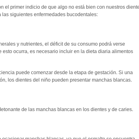
 el primer indicio de que algo no está bien con nuestros dient
a las siguientes enfermedades bucodentales:
rales y nutrientes, el déficit de su consumo podrá verse
e esto ocurra, es necesario incluir en la dieta diaria alimentos
ciencia puede comenzar desde la etapa de gestación. Si una
ión, los dientes del niño pueden presentar manchas blancas.
detonante de las manchas blancas en los dientes y de caries.
de ocasionar manchas blancas, ya que el esmalte se encuentra