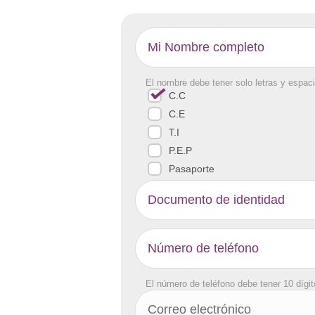
El nombre debe tener solo letras y espaci
C.C
C.E
T.I
P.E.P
Pasaporte
El número de teléfono debe tener 10 dígi