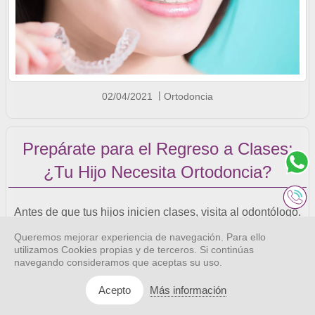
02/04/2021
Ortodoncia
Prepárate para el Regreso a Clases:
¿Tu Hijo Necesita Ortodoncia?
Antes de que tus hijos inicien clases, visita al odontólogo.
Descubre si requieren tratamiento de ortopedia maxilar u
Queremos mejorar experiencia de navegación. Para ello
ortodoncia. ¡Prepáralos para el regreso a clases con una
utilizamos Cookies propias y de terceros. Si continúas
navegando consideramos que aceptas su uso.
sonrisa saludable!
Más información
Acepto