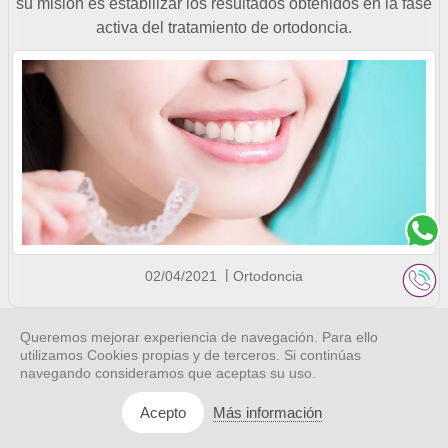
su misión es estabilizar los resultados obtenidos en la fase
activa del tratamiento de ortodoncia.
02/04/2021
Ortodoncia
Queremos mejorar experiencia de navegación. Para ello
Prepárate para el Regreso a Clases:
utilizamos Cookies propias y de terceros. Si continúas
navegando consideramos que aceptas su uso.
¿Tu Hijo Necesita Ortodoncia?
Más información
Acepto
Antes de que tus hijos inicien clases, visita al odontólogo.